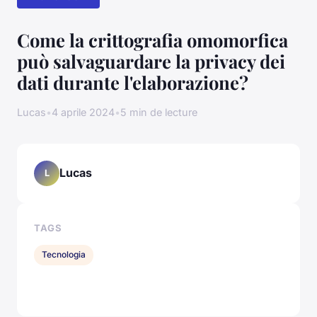
Come la crittografia omomorfica
può salvaguardare la privacy dei
dati durante l'elaborazione?
Lucas
•
4 aprile 2024
•
5 min de lecture
Lucas
L
TAGS
Tecnologia